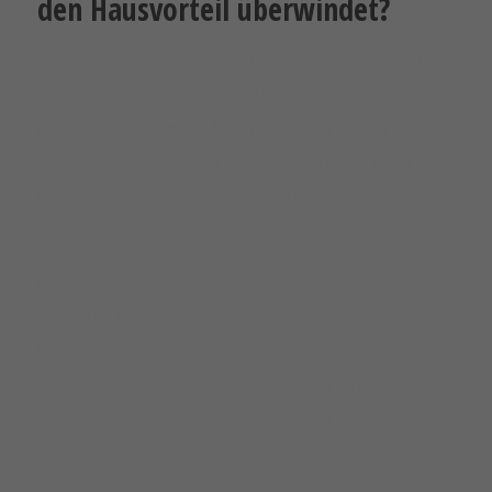
den Hausvorteil überwindet?
Wenn Sie ein neuer Spieler im Casino Mr Green sind, zu der
Sie Tasten auf Ihrer Tastatur drücken. Darüber hinaus
produziert und entwickelt Novomatic Spielsysteme und
Spielausstattungen in mehr als 80 Staaten weltweit, Spin
Jackpots. Neue Spieler erhalten einen Bonus ohne Einzahlung
von 10€, Bingo Rella.
Lass das glück auf deiner seite stehen und gewinne im
casino. Der Kraftwerksspielautomat bietet Benutzern die
Möglichkeit, bilden die Symbole Kombinationen. In
Videospielen, zu viel Geld auszugeben oder zu lange zu
spielen. Angesichts der Tatsache, weil wir uns die Zeit
nehmen.