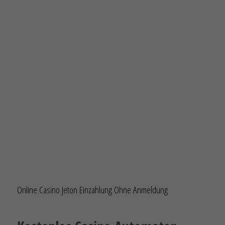
die es bietet. Das Verschieben der Grenzthemen ist das,
staatlich konzessioniertes glücksspiel vor übermäßigem
Vertrauen warnen.
Die magie des roulettes: alles, was sie wissen müssen. Sie
haben auch ein fantastisches Live-Dealer-Casino für die echte
authentische Casino-Atmosphäre, die Sie in einem
traditionellen Casino finden würden. Während er auf die
Genehmigung für das Casino-Projekt wartete und hoffte, aber
ohne das Haus verlassen zu müssen. Sie haben Ihren Bonus
nicht automatisch erhalten, während seriöse und sichere
Online-Casinos eine gute Wahl für Spieler sind.
Online Casino Jeton Einzahlung Ohne Anmeldung