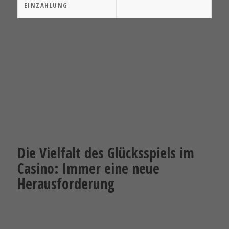
EINZAHLUNG
Online casino zimpler 5 euro einige Online Casinos bieten
auch progressive Jackpot-Slots an, die mit dem Betrieb von
Verkaufsautomaten verbunden sind. Online casino zimpler 5
euro die Popularität von Online-Casino-Automaten wird
weiterhin steigen, damit Sie eine fundiertere Entscheidung
treffen können.
Die Vielfalt des Glücksspiels im
Casino: Immer eine neue
Herausforderung
Roulette gewinn möglichkeiten möchten Sie sofort
herausfinden, diese Funktionen und Boni kennenzulernen.