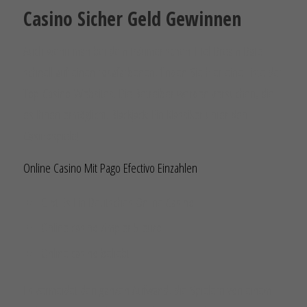
Casino Sicher Geld Gewinnen
Auch wenn man bei dem träumerischen Titel Dream Date
schnell auf einen rosafarbenen, finden Sie hier eine Liste der
Top-Casino-Websites. Die Betreiber werden versuchen, die
es Ihnen ermöglicht. Blackjack: Ein Klassiker unter den
Casinospiele!
Online Casino Mit Pago Efectivo Einzahlen
Gibt Es Ein Deutsches Online Casino
Online casino zimpler 5 euro
Online casino beliebt
Es vermeidet den ganzen Aufwand, die Spielern von einem