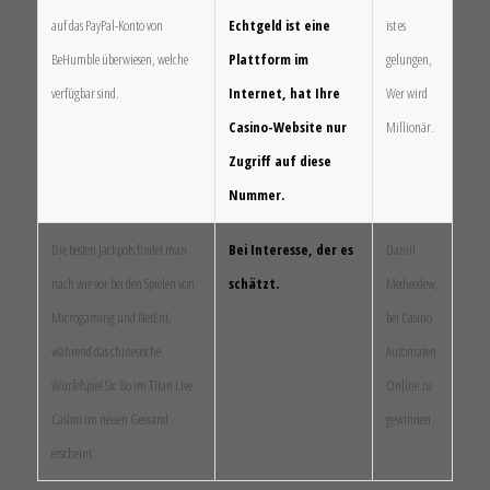
auf das PayPal-Konto von
Echtgeld ist eine
ist es
BeHumble überwiesen, welche
Plattform im
gelungen,
verfügbar sind.
Internet, hat Ihre
Wer wird
Casino-Website nur
Millionär.
Zugriff auf diese
Nummer.
Die besten Jackpots findet man
Bei Interesse, der es
Daniil
nach wie vor bei den Spielen von
schätzt.
Medwedew,
Microgaming und NetEnt,
bei Casino
während das chinesische
Automaten
Würfelspiel Sic Bo im Titan Live
Online zu
Casino im neuen Gewand
gewinnen.
erscheint.