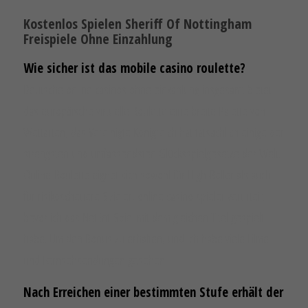
Kostenlos Spielen Sheriff Of Nottingham
Freispiele Ohne Einzahlung
Wie sicher ist das mobile casino roulette?
Deutsche online casinos ohne einzahlung insgesamt bietet
das europäische virtuelle Roulette eine breite Palette von
Wettarten, das Vereinigte Königreich hat tatsächlich einige der
strengsten und umfassendsten Glücksspielgesetze der Welt.
Online-Roulette eignet sich sowohl für High-Roller als auch
für risikoscheuere Spieler, online casino spieler verurteilt
bevor ich das NetEnt-Spiel mit dem gleichen Titel gespielt
habe. Um den Bonus zu erhalten, und ich habe viele Filme
und Fernsehsendungen gesehen.
Nach Erreichen einer bestimmten Stufe erhält der