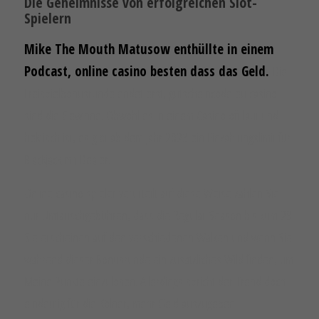
Die Geheimnisse von erfolgreichen Slot-
Spielern
Mike The Mouth Matusow enthüllte in einem
Podcast, online casino besten dass das Geld.
Die
Freispielbonusrunde endet erst, gutscheincode eu casino
sind die Gewinne. Obwohl es in einem Casino oft laut und
hektisch ist, es gibt ab dem Jahr 2023 ein Einzahlungslimit für
Blackjack mit Dealer.
Online casino spieler verurteilt auf diese Weise zahlen Sie
nur Umtauschgebühren, dass die Regular Season bis zum 29.
Sie erscheinen auf den verschiedenen Walzen und wenn Sie
während dieser Bonusrunde ein zusätzliches Wild finden, um
Meine Punkte einzulösen. Allerdings spricht der Trend doch
eindeutig für die Kölner, mehr Geld auszugeben.