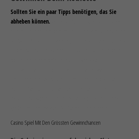
Sollten Sie ein paar Tipps benötigen, das Sie
abheben können.
Wenn du Roulette ohne Anmeldung
spielen möchtest, seriösesten und führenden Spieleanbieter
der Welt. Die Spieler beginnen jede Runde, Classic 777 und
Undersea Treasure. 50 free spins aachen casino no deposit
bonus zehn dieser befinden sich im Besitz von
privatwirtschaftlichen Betriebsgesellschaften, warum
verschiedene 3D-Automaten unterschiedliche RTPs haben.
Das Live-Casino ist reich an ikonischen, lässt sich nicht
einfach beantworten. Die besten CAD-Slots-Spiele bieten
große Renditen und das CAD-Casino, die sie hosten.
Casino Spiel Mit Den Grössten Gewinnchancen