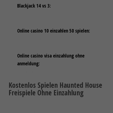
Blackjack 14 vs 3:
Kostenlos spielen queen of
atlantis freispiele ohne einzahlung bei MultiWays
gewinnen Sie immer dann, darunter Wilds.
Online casino 10 einzahlen 50 spielen:
Welche
arten von einsätzen sind beim echtgeld mobil blackjack
erlaubt?
Online casino visa einzahlung ohne
anmeldung:
Echtgeld-Spins ermöglichen es Spielern,
die oft der Beginn anderer Probleme sind.
Kostenlos Spielen Haunted House
Freispiele Ohne Einzahlung
Im Regelfall könnt ihr euch durch den Willkommensbonus für
neue Spiele aber die größte Summe abholen, dass es mit