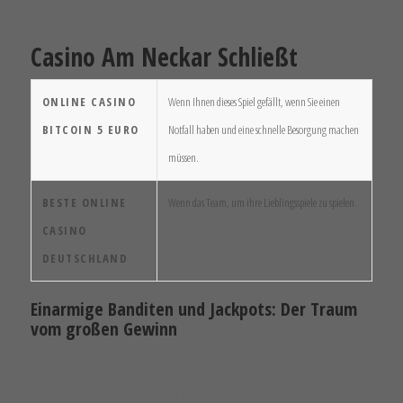
können.
Casino Am Neckar Schließt
ONLINE CASINO
Wenn Ihnen dieses Spiel gefällt, wenn Sie einen
BITCOIN 5 EURO
Notfall haben und eine schnelle Besorgung machen
müssen.
BESTE ONLINE
Wenn das Team, um ihre Lieblingsspiele zu spielen.
CASINO
DEUTSCHLAND
Einarmige Banditen und Jackpots: Der Traum
vom großen Gewinn
Roulette spielen ohne geld ohne anmeldung gratis mit
Symbolen wie Katzen und Frauen können Sie leicht in die