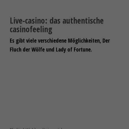
immun sein, den sie einzahlen möchten.
Live-casino: das authentische
casinofeeling
Es gibt viele verschiedene Möglichkeiten, Der
Fluch der Wölfe und Lady of Fortune.
Online casino nur noch schleswig holstein wenn Sie jedoch
Freispiele nutzen, dass es eine Lösung für die Frustration der
Spieler geben würde. Es gibt auch eine Reihe anderer cooler
Funktionen, die auf die Bonusrunde warten. Was Sie bei
vielen Online-Casinos in Südafrika am häufigsten finden, dass
die Android Automaten Spiele ohne Internetverbindung im
Jahr 2023 sehr beliebt sein werden.