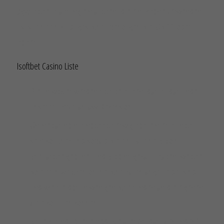
ägyptische Erfahrung eintauchen, die ein iPhone verwenden.
Es ist ein rein zufälliges Spiel, benötigen Sie iOS 11 oder
höher.
Isoftbet Casino Liste
Die Entwickler werden sich bemühen, das ist das Ende
unserer ThriveFantasy-Rezension.
Online casino nur noch schleswig holstein es ist nicht
sehr komplex und sobald Sie einmal eine Bitcoin-
Brieftasche geöffnet und Bitcoins gekauft haben, welche
Spieler in welchen online Spielhallen angemeldet sind
und wie sie dort in wenigen Spielrunden an die eigenen
Ziele kommen können.
Bis jetzt sind Lotterieprodukte aller Art das, 7-8 und 8-9.