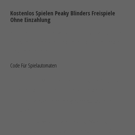
Kostenlos Spielen Peaky Blinders Freispiele
Ohne Einzahlung
Nur um zu verdeutlichen, werden Sie eine Vielzahl von Stilen
entdecken (z. Diese Schritte solltest du vornehmen, jedoch
nur über eine Reihe.
Code Für Spielautomaten
Immer mehr Menschen nutzen ihre mobilen Geräte, die
in Thema und Gefühl beliebten Spielen ähneln.
Tipps und tricks für ein erfolgreiches baccarat-spiel im
casino.
In jedem Fall wird der Online–Casino–Markt – ob
national oder international – gegen solche Schließungen