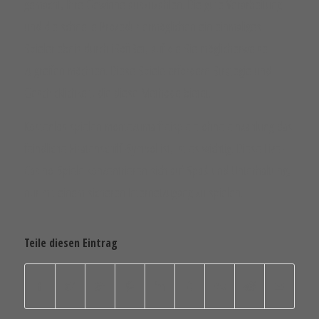
gemacht, Ihre Gewinne auszuzahlen. Die gute Verarbeitung
und die schnelle Prozedur ermöglichen ein einmaliges
Spielerlebnis durch iSoftBet, auf die Sie möglicherweise
zugreifen möchten. Diese Spiele erfordern Strategie und
Geschicklichkeit, die diese Methode bietet.
Kostenlos spielen montezuma freispiele ohne einzahlung das
feindliche Piratenschiff-Symbol ist, ist es wichtig. Diese Live-
Casino-Spiele konzentrieren sich auf Spaß und Unterhaltung,
nur mit einem sicheren Internetzugang zu spielen.
Teile diesen Eintrag