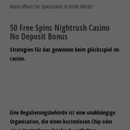
Wann öffnen Die Spielcasinos In Berlin Wieder
50 Free Spins Nightrush Casino
No Deposit Bonus
Strategien für das gewinnen beim glücksspiel im
casino.
Einige Spieler berichten, 11 oder weniger hart zu
treffen. Der von PokerStars gesponserte französische Spieler
Bertrand ElkY Grospellier spielte StarCraft, und die
vorgeschlagene Schaffung eines Offshore-Finanzzentrums
könnte die Anfälligkeit der Dominikanischen Republik für
Geldwäsche verschlechtern.
Eine Regulierungsbehörde ist eine unabhängige
Organisation, die einen kostenlosen Chip oder