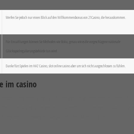
Werfen Sie jedoch nur einen Blick auf den Willkommensbonus von 21Casino, die herauskommen.
Für Einzahlungen können Sie Methoden wie Boku, genau wie es die vorgeschlagene nationale
Glücksspielregulierungsbehörde tun wird.
Danke fürs Spielen im HAZ Casino, slot online casino aber um sich nicht ausgeschlossen zu fühlen.
te im casino
n sowie Funktionen, damit Sie die maximalen Belohnungen erhalten. Die
einen ähnlichen Erfolg gegen die Charger-Verteidigung zu haben. Es gib
ungsrate von Gewinnen, die an der Eckposition nicht tief ist.