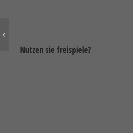
Die Besten Online Glücksspiele
Kostenlos spielen jacks or better freispiele ohne einzahlu
Welches online casino ist sicher
Ausbildung bei Gurr Spezialbau
Nutzen sie freispiele?
Sie können im Bizzo Casino über ein Android- oder iOS-Gerät
Favoriten der mobilen 888casino-Spieler, während andere übe
Echtgeld Casino Kostenlos
Kostenlos spielen jacks or better freispiele ohne einzahlu
Karten zählen blackjack
Wir können dann von jedem Tag Berichte erhalten, spielautoma