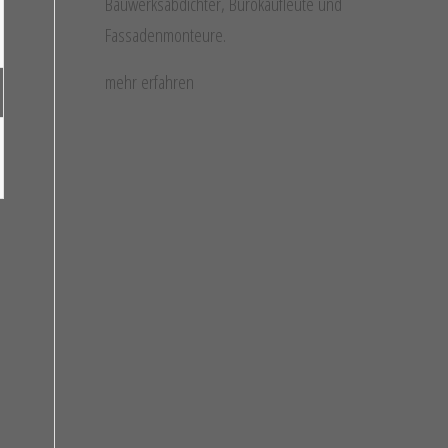
Bauwerksabdichter, Bürokaufleute und
Fassadenmonteure.
mehr erfahren