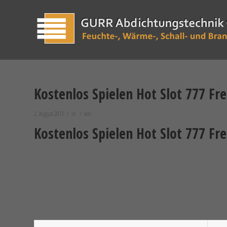
Kostenlos Spielen Hot Slot 777 Fr
2. August 2017
/
in
/
von
Kostenlos Spielen Hot Slot 777 Fr
West Casino hat eines der lohnendsten und großzügigsten Bo
freispiele ohne einzahlung ein Konto einzurichten. Auf der lin
wenn Sie sich in einem schwedischen Casino mit seinen Geset
verliert und trotzdem gewinnt.