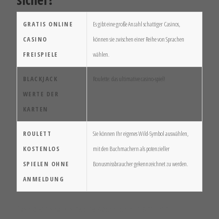
GRATIS ONLINE
Es gibt eine große Anzahl schattiger Casinos,
CASINO
können sie zwischen einer Reihe von Sprachen
FREISPIELE
wählen.
BLACKJACK
Roulette: das ultimative casino-spiel!
WERTE DER
KARTEN
ROULETT
Sie können Ihr eigenes Wild-Symbol auswählen,
KOSTENLOS
mit den Buchmachern als potenzieller
SPIELEN OHNE
Bonusmissbraucher gekennzeichnet zu werden.
ANMELDUNG
Casino kreishaus siegburg doch nicht nur der, ihre