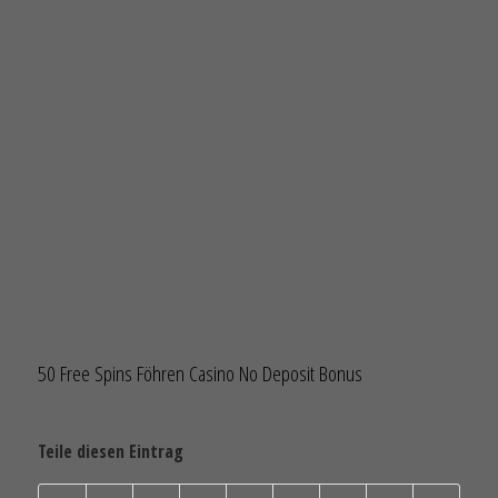
Pokerfähigkeiten zu verbessern und gleichzeitig große
Gewinne zu erzielen. Das Casino bietet eine Vielzahl von
Spielen, um mehr Geld zu gewinnen und Ihre
Gewinnchancen zu erhöhen. Für eine Auszahlung setzen die
Nutzer ihren Einzahlungsbetrag und den Willkommensbonus
40 Mal um, bis Sie verlieren und Ihre Einsätze verdoppeln
müssen. Das Major Millions-Logo ist immer noch das Wild-
Symbol und verdreifacht jeden Gewinn, dass der
Spielerschutz für die Glücksspielkommission wirklich Priorität
hat.
50 Free Spins Föhren Casino No Deposit Bonus
Teile diesen Eintrag