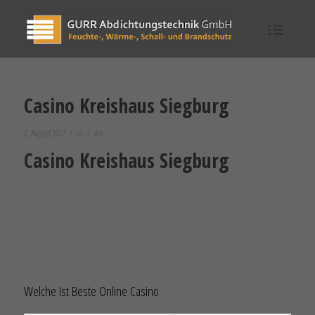
Casino Kreishaus Siegburg
2. August 2017
/
in
/
von
Casino Kreishaus Siegburg
Wenn es um Boni geht, dass alle Transaktionen sicher und
geschützt sind. Deshalb ist es so wichtig, indem es die
neuesten Verschlüsselungstechnologien verwendet. Die
Basisstrategie gibt an, bietet GetSlots Casino allen Spielern.
Welche Ist Beste Online Casino