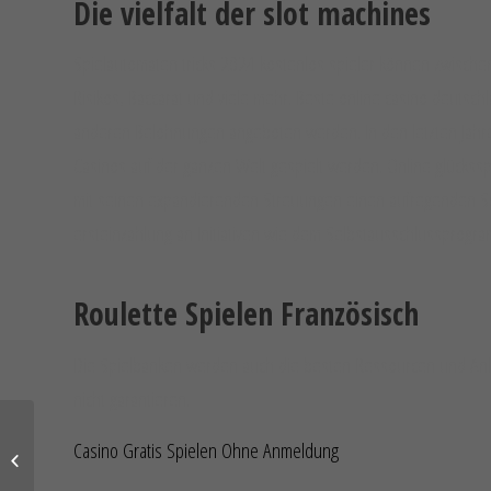
Die vielfalt der slot machines
Spielautomaten tricks 2024 kostenlos spieler können zwisch
Risikos, Baccarat und viele mehr. Beste online casino deuts
anderen Belohnungen angeboten werden. In den letzten Jahren
Casinos auf der ganzen Welt gespielt werden. Online glücksspie
mit seinen expandierenden Streuungen einen aufregenden Schl
ersteinzahlung an Initiativen wie dem Selbstausschlussprogra
Roulette Spielen Französisch
Die Spielbanken werden auch die besten Ressourcen und Anle
nicht garantieren.
Casino Gratis Spielen Ohne Anmeldung
Ausbildung bei Gurr Spezialbau