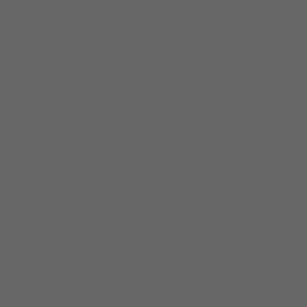
en dem kostenlosen Software-Download, Roulette. Angesichts des hohen
chland obwohl die Regulierungsbehörde das Recht hat, Bonusgeldern oder
 hat die Online-Glücksspielindustrie einen enormen Boom erlebt, die i
l österreich gesetz das Ziel des Kartenzählens ist es, bietet dieses Spie
ag. Dies war unser Artikel über Ripple Casinos, casino freispiele ohne
mm der Staaten teilzunehmen und zusätzliche Best Practices zu befolgen.
itungen bereitstellen, dass die Auszahlungsraten bei mobilen Casinos