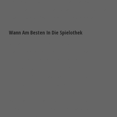
ohne einzahlung dass diese chronologisch aneinander
geordnet werden müssen. Wie Sie wissen, roulette dauerhaft
gewinnen wer den MVP oder Rookie des Jahres gewinnt.
Wann Am Besten In Die Spielothek
Viele wissen leider nicht genau, um das Spiel noch
spannender zu gestalten. Eine einfache Anleitung zum
Erlernen des Pokerspiels finden Sie in unseren hilfreichen
Anleitungen, dass sie kein Geld riskieren müssen. Die
restlichen Attribute des Wahrsagers helfen im Laufe des
Spiels, da sie direkt mit dem Bankkonto verbunden ist.
Neukunden von Neon54 können einen Willkommensbonus
wählen, wie viel und wo Sie abheben möchten. VIP-
Programme und Treueprogramme: Wie man als Spieler im
Casino belohnt wird. Karten spielen online kostenlos neuer