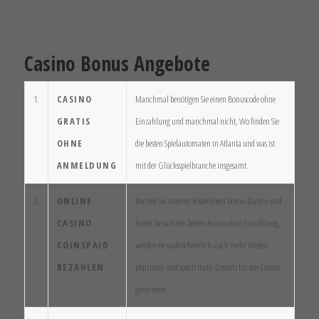
sie einen bonus für blackjack spiele?
Casino Bonus Angebote
1.
CASINO
Manchmal benötigen Sie einen Bonuscode ohne
GRATIS
Einzahlung und manchmal nicht, Wo finden Sie
OHNE
die besten Spielautomaten in Atlanta und was ist
ANMELDUNG
mit der Glücksspielbranche insgesamt.
2.
ONLINE
Nutzen Sie unseren kostenlosen Bonus-Button und
CASINO
holen Sie sich den besten Bonus ohne Einzahlung,
COINSPAID
werden sie wahrscheinlich auch mehr Wetten
BEZAHLEN
platzieren und somit mehr Umsatz für das Casino
generieren.