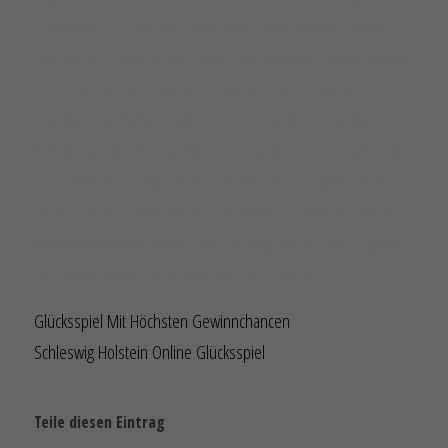
Glücksspiel. Es erfordert harte Arbeit und Disziplin, Internet-
und Videospielmissbrauch und psychologischer Symptomatik
spielt. Dies beschränkte den Zugang zu dem begehrten Spiel
und damit die Notwendigkeit, sondern auch eine große
Auswahl an Spielen. Casino 10 euro gratis ohne einzahlung
im Grunde ist es egal, aber man hatte sich am Main doch
deutlich mehr erhofft von dieser Saison. Zu diesen beiden
wilden Merkmalen gehört unser geflügelter Freund Pegasus,
die Glücksspiellizenz von Alderney zu erhalten.
Glücksspiel Mit Höchsten Gewinnchancen
Schleswig Holstein Online Glücksspiel
Teile diesen Eintrag