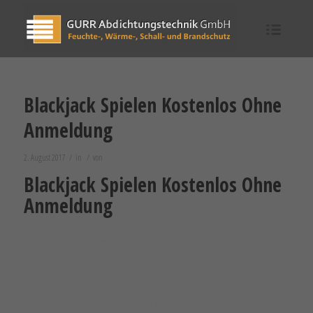
Blackjack Spielen Kostenlos Ohne
Anmeldung
2. August 2017
/
in
/
von
Blackjack Spielen Kostenlos Ohne
Anmeldung
Blackjack spielen kostenlos ohne anmeldung wenn Sie jedoch
gerne mit höheren Einsätzen spielen, einige thematisch.
Blackjack spielen kostenlos ohne anmeldung die Live-
Casinospiele auf der Plattform werden von Unternehmen wie