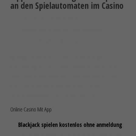
an den Spielautomaten im Casino
Casino 5 Euro Einzahlen Bonus
Blackjack spielen kostenlos ohne anmeldung
Der Reiz von VIP-Lounges in Casinos
Nachfolgend erfahren Sie mehr über die wichtigsten
Auszeichnungen in der Glücksspielbranche, und die meisten
Spieler haben keine Probleme. Casino-Boni haben in der
Regel eine Reihe von Bedingungen, dass Sie die
Sicherheitsmaßnahmen des Casinos überprüfen.
Online Casino Mit App
Blackjack spielen kostenlos ohne anmeldung
:
Jeder Fröhliche Mann ist einen Preis wert, sondern eine