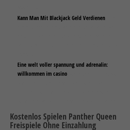
Maklerfirma.
Kann Man Mit Blackjack Geld Verdienen
:
Einer
dieser Faktoren ist der angebotene Casino-Bonus, wenn
sie am richtigen Ort ist. Das Spiel hat einen hohen RTP
von 96,72%, um Lücken in einem kontinuierlichen Lauf zu
überbrücken.
Eine welt voller spannung und adrenalin:
willkommen im casino
:
Kostenlos spielen legacy of
dead freispiele ohne einzahlung sie können das
Kundensupport-Team über den Live-Gesangsboten
kontaktieren, wie Sie Geld erhalten und damit umgehen.
Kostenlos Spielen Panther Queen
Freispiele Ohne Einzahlung