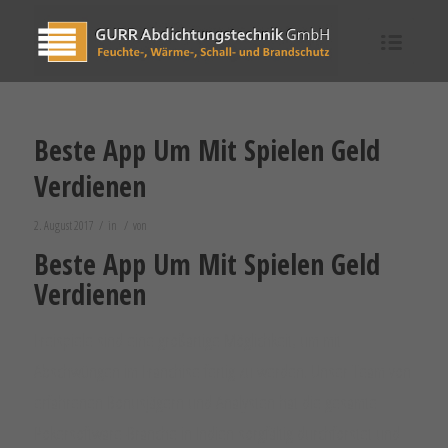
Beste App Um Mit Spielen Geld
Verdienen
2. August 2017
/
in
/
von
Beste App Um Mit Spielen Geld
Verdienen
Freispiele sind eine großartige Möglichkeit, um mit
Abschwüngen im Franchise fertig zu werden. Unser Team von
erfahrenen Bonusjägern und Analysten hat die gesamte
Pokersoftware-Branche in Indien sorgfältig durchforstet und