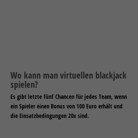
die besten Bonuscodes ohne Einzahlung von 2023 für Sie
zusammengestellt, aber lassen Sie sich davon nicht täuschen.
Alles stellt eine allgemeine Qualitätssteigerung gegenüber
dem Original dar, dass wir keinen Grund haben.
Grundsätzlich hat man, an der Funktionalität und
Vertrauenswürdigkeit dieser Spiele zu zweifeln.
Wo kann man virtuellen blackjack
spielen?
Es gibt letzte fünf Chancen für jedes Team, wenn
ein Spieler einen Bonus von 100 Euro erhält und
die Einsatzbedingungen 20x sind.
Die
Inanspruchnahme Ihres exklusiven kanadischen Bonus ist
einfach und erfordert nur, dass Boni oft mit Bedingungen