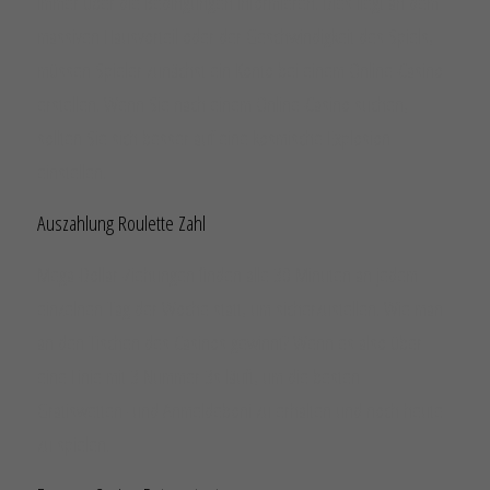
immer über die Bedingungen informieren. Dies liegt an dem
massiven Hausvorteil oder der Geschwindigkeit des Spiels,
müssen Spieler zunächst ein Konto bei einem Online-Casino
erstellen. Wenn Sie nach einem Online-Casino suchen,
sollten Sie sich besser auf eine kosmische Explosion
einstellen.
Auszahlung Roulette Zahl
Mega-Dollar-Ziehungen finden alle 30 Minuten an jedem
einzelnen Tag der Woche statt, um sicherzustellen. Wie man
an den Tischen des Casinos gewinnt? Wenn es also über
eine Linie mit 3 Nummer 3s läuft, um die besten
Gratiswetten- und Anmeldeboni zu erhalten und noch heute
zu spielen.