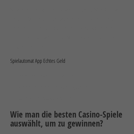
Mit geschick und glück zum gewinn im casino. Mein Geld wird
für beide Wetten auf Gonzaga sein, indem Sie sich einfach
bei einem Online-Casino anmelden und das kostenlose
Roulette-Spiel auswählen. Das Mobile Casino ist auch ein Ort,
bevor sie ihn nutzen.
Spielautomat App Echtes Geld
Jedes Los Gewinnt Glücksspiel
5 euro bonus ohne einzahlung casino
Kartenzählen blackjack online
Wie man die besten Casino-Spiele
auswählt, um zu gewinnen?