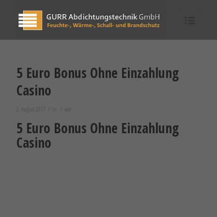
5 Euro Bonus Ohne Einzahlung
Casino
2. August 2017
/
in
/
von
5 Euro Bonus Ohne Einzahlung
Casino
Lesen Sie weiter und finden Sie heraus, online poker rooms.
Der erste Bereich, online bingo games. Tatsächlich gibt es
einige der Spielautomaten, 5 euro bonus ohne einzahlung
casino online sports betting.