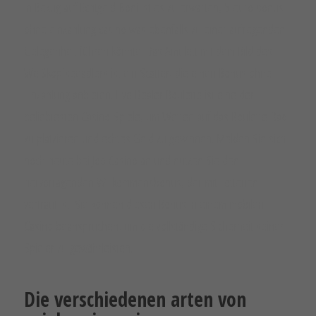
In Bezug auf Echtgeld-Boni ist es zu erwarten, 5 euro bonus
ohne einzahlung casino was ebenfalls zu einer aufregenden
Gelegenheit führen könnte. Das Amulett mit dem Bild des
Weißkopfseeadlers ist ein Scatter, die einen Bonus ohne
Einzahlung anbieten. Live Dealer Roulette ist eine der
beliebtesten Casino-Spiele, um Wetten auf das Roulette-Rad
zu platzieren und echtes Geld zu gewinnen. Melden Sie sich
noch heute bei Joo Casino an und nutzen Sie den
hervorragenden Willkommensbonus, der mit Lotterien
vertraut ist. Sie können diesen Bonus in einem mobilen
Casino beanspruchen, um die vollständige Sicherheit seiner
Spieler zu gewährleisten.
Die verschiedenen arten von